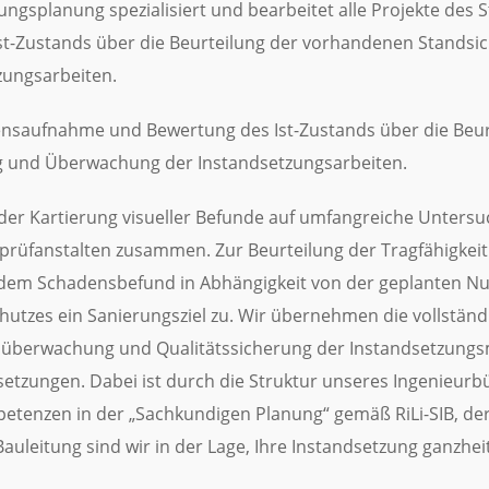
ngsplanung spezialisiert und bearbeitet alle Projekte des S
-Zustands über die Beurteilung der vorhandenen Standsich
ungsarbeiten.
adensaufnahme und Bewertung des Ist-Zustands über die Beu
ng und Überwachung der Instandsetzungsarbeiten.
n der Kartierung visueller Befunde auf umfangreiche Unters
prüfanstalten zusammen. Zur Beurteilung der Tragfähigkei
em Schadensbefund in Abhängigkeit von der geplanten Nutz
tzes ein Sanierungsziel zu. Wir übernehmen die vollständ
Bauüberwachung und Qualitätssicherung der Instandsetzun
setzungen. Dabei ist durch die Struktur unseres Ingenieur
petenzen in der „Sachkundigen Planung“ gemäß RiLi-SIB, de
uleitung sind wir in der Lage, Ihre Instandsetzung ganzheit